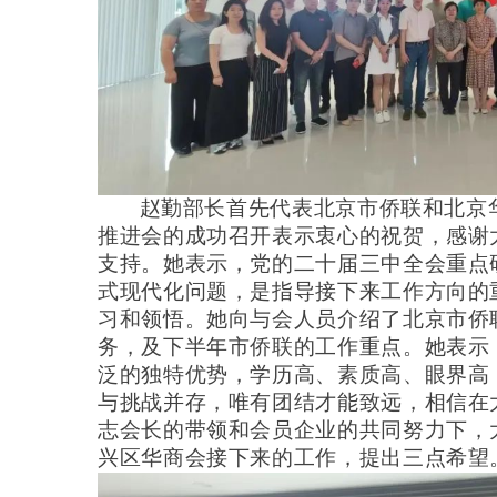
赵勤部长首先代表北京市侨联和北京华
推进会的成功召开表示衷心的祝贺
，
感谢
支持。
她表示，
党的二十届三中全会重点
式现代化问题，是指导接下来工作方向的
习和领悟。她向与会人员介绍了北京市侨
务，及下半年市侨联的
工作
重点。她表示
泛的独特优势，学历高、素质高、眼界高
与挑战并存，唯有团结才能致远，相信在
志会长的带领和
会员企业
的共同努力下，
兴区华商会接下来的工作，提出三点希望