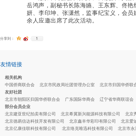
岳鸿声
，副秘书长
陈海嬿、王东辉、佟艳
妍、李印坤、张潇然
，
监事纪宝义
，
会员
余人应邀出席了此次活动。
1
分享到：
友情链接
相关机构
中国侨商联合会
北京市民政局社团管理办公室
北京市归国华侨联
友好社团
北京市朝阳区归国华侨联合会
广东国际华商会
辽宁省华商联谊
部分会员企业
北京建亚世纪拍卖有限公司
北京希冀新兴能源科技有限公司
北京
北京德易信达科技开发有限公司
北京鑫丰华彩印有限公司
北京爱
北京亿康佳联科技有限公司
北京络克唯迅科技有限公司
北京市永