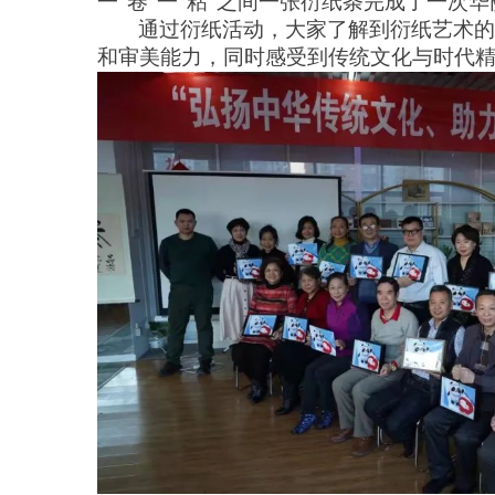
一
“卷”一“粘”之间一张
衍
纸条完成了一次华
通过衍纸活动，
大家
了解到衍纸艺术的
和审美能力
，
同时
感受到传统文化与时代