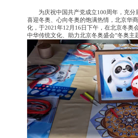
为庆祝中国共产党
成立
100周年，充分
喜迎冬奥、心向冬奥的饱满热情
，
北京华
化，于
2021年12
月
16
日下午，
在北京冬奥
中华传统文化、助力北京冬奥盛会”冬奥主