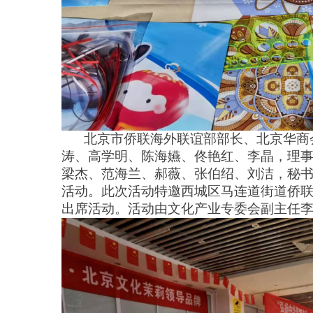
北京市侨联海外联谊部部长、北京华商
涛、高学明、陈海嬿、佟艳红、李晶，理
梁杰、范海兰、郝薇、张伯绍、刘洁，秘
活动。
此次活动特邀西城区马连道街道侨
出席活动。
活动由文化产业专委会副主任