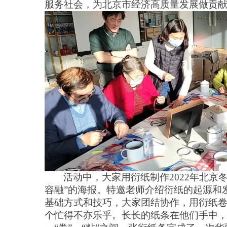
服务社会，为北京市经济高质量发展做贡
活动中，大家用衍纸制作
2022年北
容融”的海报。特邀老师介绍衍纸的起源和
基础方式和技巧，
大家
团结协作，
用衍纸
个忙得不亦乐乎。长长的纸条在
他们
手中